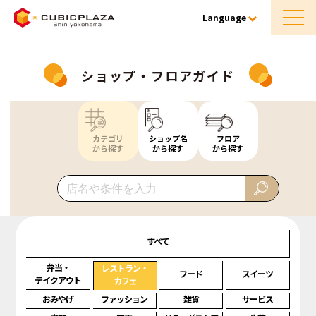
Language
ショップ・フロアガイド
カテゴリ
ショップ名
フロア
から探す
から探す
から探す
すべて
弁当・
レストラン・
フード
スイーツ
テイクアウト
カフェ
おみやげ
ファッション
雑貨
サービス