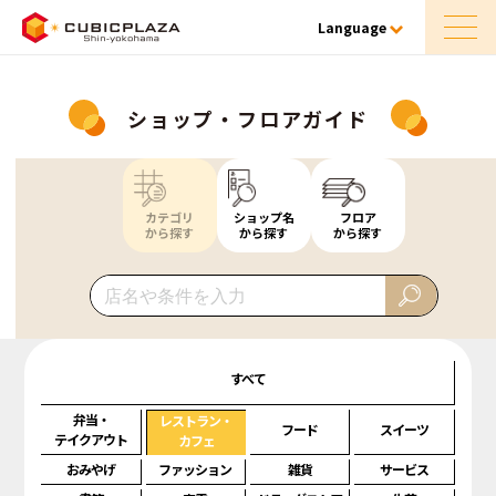
Language
ショップ・フロアガイド
カテゴリ
ショップ名
フロア
から探す
から探す
から探す
すべて
弁当・
レストラン・
フード
スイーツ
テイクアウト
カフェ
おみやげ
ファッション
雑貨
サービス