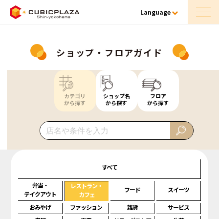
Language
ショップ・フロアガイド
カテゴリ
ショップ名
フロア
から探す
から探す
から探す
すべて
弁当・
レストラン・
フード
スイーツ
テイクアウト
カフェ
おみやげ
ファッション
雑貨
サービス