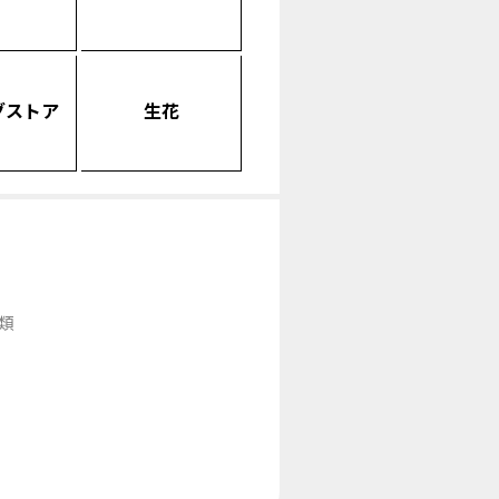
グストア
生花
類