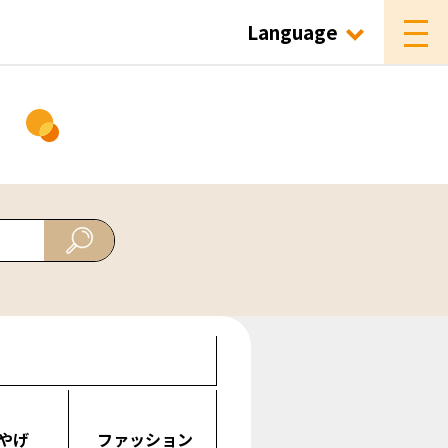
Language
ド
やげ
ファッション