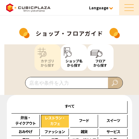
Language
ショップ・フロアガイド
カテゴリ
ショップ名
フロア
から探す
から探す
から探す
すべて
弁当・
レストラン・
フード
スイーツ
テイクアウト
カフェ
おみやげ
ファッション
雑貨
サービス