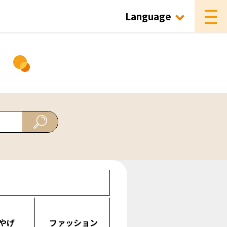
Language
ド
やげ
ファッション