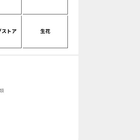
グストア
生花
類