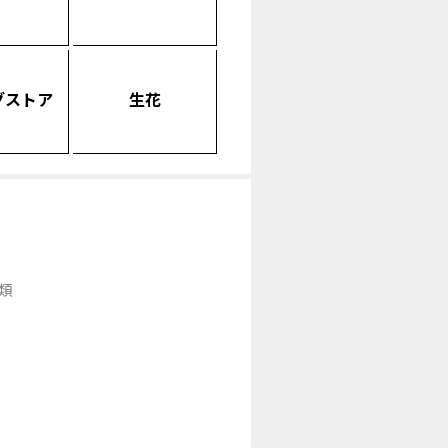
グストア
生花
類