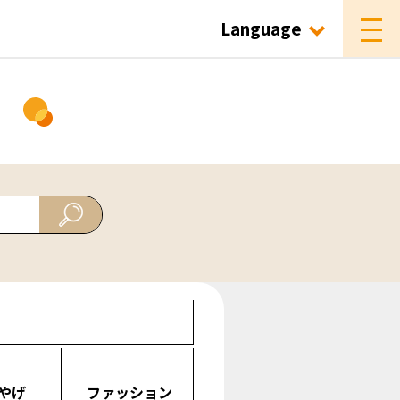
Language
ド
やげ
ファッション