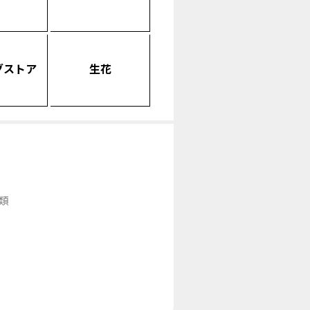
グストア
生花
類