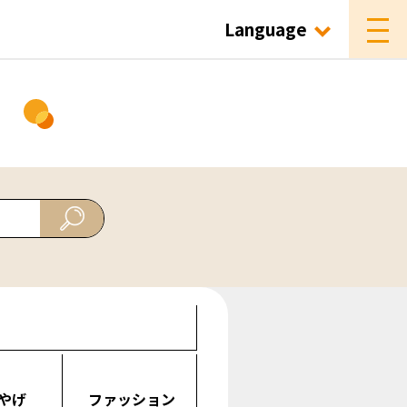
Language
ド
やげ
ファッション