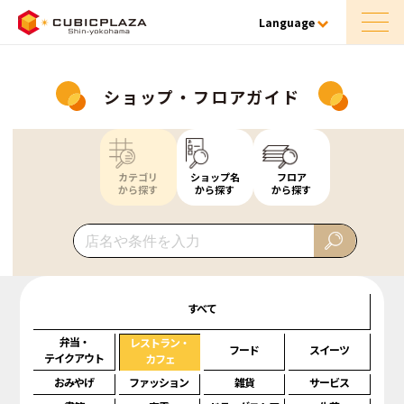
Language
ショップ・フロアガイド
カテゴリ
ショップ名
フロア
から探す
から探す
から探す
すべて
弁当・
レストラン・
フード
スイーツ
テイクアウト
カフェ
おみやげ
ファッション
雑貨
サービス