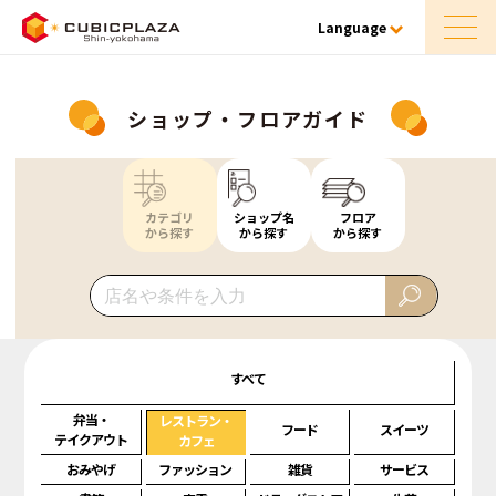
Language
ショップ・フロアガイド
カテゴリ
ショップ名
フロア
から探す
から探す
から探す
すべて
弁当・
レストラン・
フード
スイーツ
テイクアウト
カフェ
おみやげ
ファッション
雑貨
サービス