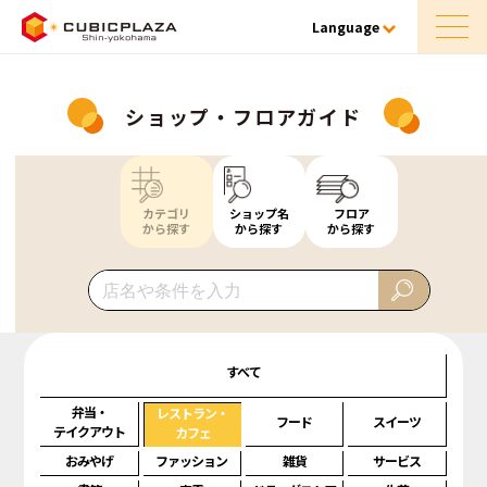
Language
ショップ・フロアガイド
カテゴリ
ショップ名
フロア
から探す
から探す
から探す
すべて
弁当・
レストラン・
フード
スイーツ
テイクアウト
カフェ
おみやげ
ファッション
雑貨
サービス