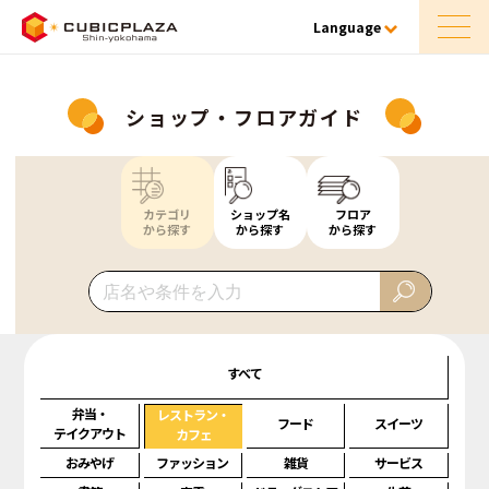
Language
ショップ・フロアガイド
カテゴリ
ショップ名
フロア
から探す
から探す
から探す
すべて
弁当・
レストラン・
フード
スイーツ
テイクアウト
カフェ
おみやげ
ファッション
雑貨
サービス