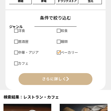
書籍
家電
ドラッグストア
生花
条件で絞り込む
ジャンル
洋食
和食
居酒屋
麺類
中華・アジア
ベーカリー
カフェ
さらに詳しく
検索結果：レストラン・カフェ