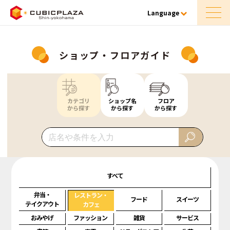
Language
ショップ・フロアガイド
カテゴリ
ショップ名
フロア
から探す
から探す
から探す
すべて
弁当・
レストラン・
フード
スイーツ
テイクアウト
カフェ
おみやげ
ファッション
雑貨
サービス