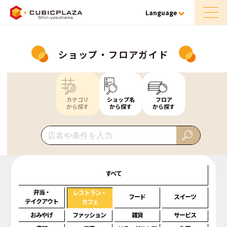
Language
ショップ・フロアガイド
カテゴリ
ショップ名
フロア
から探す
から探す
から探す
すべて
弁当・
レストラン・
フード
スイーツ
テイクアウト
カフェ
おみやげ
ファッション
雑貨
サービス