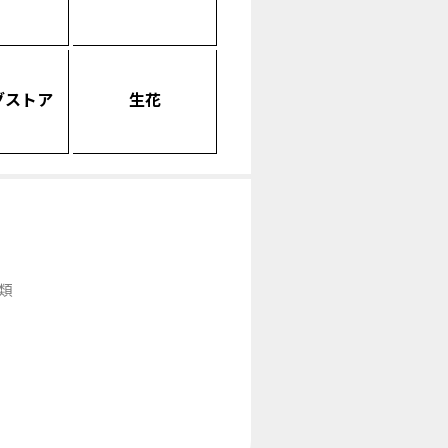
グストア
生花
類