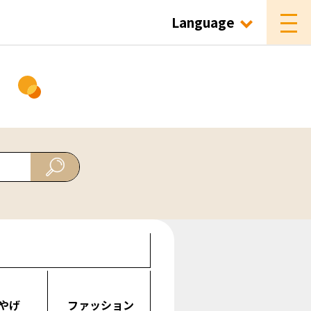
Language
ド
やげ
ファッション