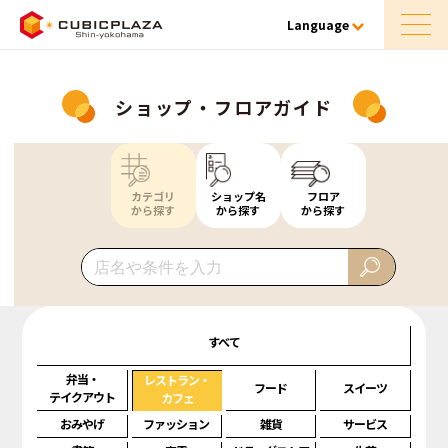
Language
ショップ・フロアガイド
カテゴリ
ショップ名
フロア
から探す
から探す
から探す
すべて
弁当・
レストラン・
フード
スイーツ
テイクアウト
カフェ
おみやげ
ファッション
雑貨
サービス