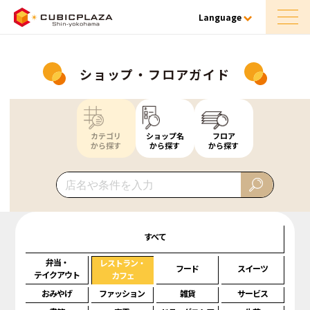
Language
ショップ・フロアガイド
カテゴリ
ショップ名
フロア
から探す
から探す
から探す
すべて
弁当・
レストラン・
フード
スイーツ
テイクアウト
カフェ
おみやげ
ファッション
雑貨
サービス