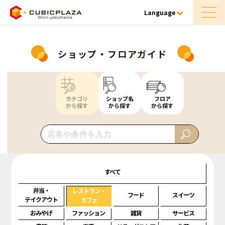
Language
ショップ・フロアガイド
カテゴリ
ショップ名
フロア
から探す
から探す
から探す
すべて
弁当・
レストラン・
フード
スイーツ
テイクアウト
カフェ
おみやげ
ファッション
雑貨
サービス