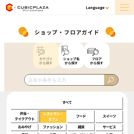
Language
ショップ・フロアガイド
カテゴリ
ショップ名
フロア
から探す
から探す
から探す
すべて
弁当・
レストラン・
フード
スイーツ
テイクアウト
カフェ
おみやげ
ファッション
雑貨
サービス