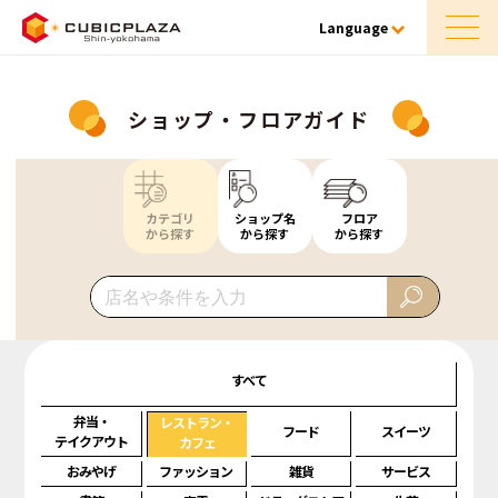
Language
ショップ・フロアガイド
カテゴリ
ショップ名
フロア
から探す
から探す
から探す
すべて
弁当・
レストラン・
フード
スイーツ
テイクアウト
カフェ
おみやげ
ファッション
雑貨
サービス