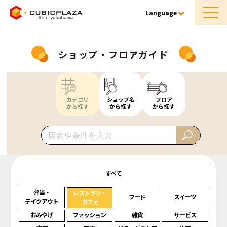
Language
ショップ・フロアガイド
カテゴリ
ショップ名
フロア
から探す
から探す
から探す
すべて
弁当・
レストラン・
フード
スイーツ
テイクアウト
カフェ
おみやげ
ファッション
雑貨
サービス