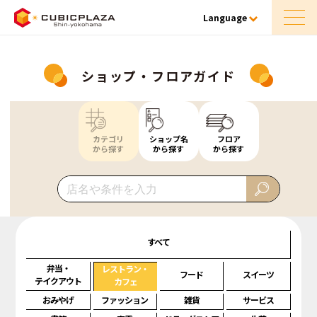
Language
ショップ・フロアガイド
カテゴリ
ショップ名
フロア
から探す
から探す
から探す
すべて
弁当・
レストラン・
フード
スイーツ
テイクアウト
カフェ
おみやげ
ファッション
雑貨
サービス