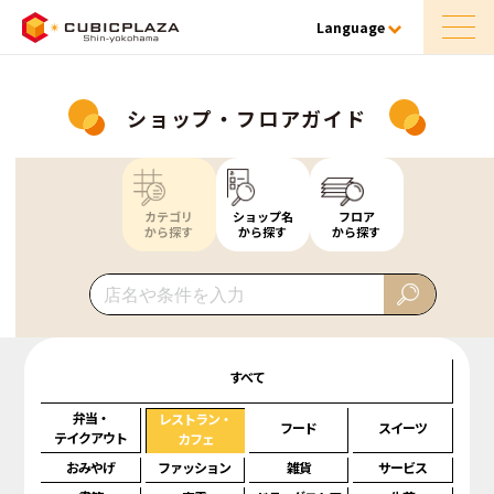
Language
ショップ・フロアガイド
カテゴリ
ショップ名
フロア
から探す
から探す
から探す
すべて
弁当・
レストラン・
フード
スイーツ
テイクアウト
カフェ
おみやげ
ファッション
雑貨
サービス