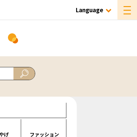
Language
ド
やげ
ファッション