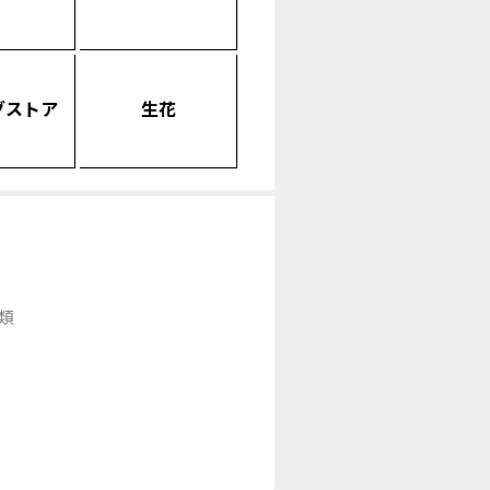
グストア
生花
類