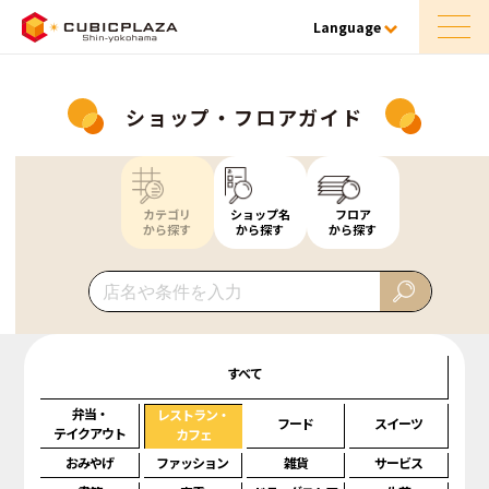
Language
ショップ・フロアガイド
カテゴリ
ショップ名
フロア
から探す
から探す
から探す
すべて
弁当・
レストラン・
フード
スイーツ
テイクアウト
カフェ
おみやげ
ファッション
雑貨
サービス