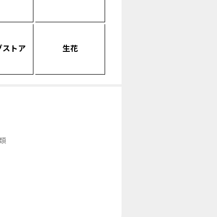
グストア
生花
類