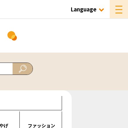
Language
ド
やげ
ファッション