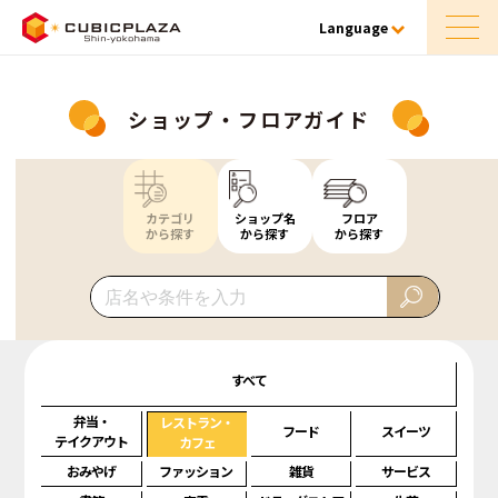
Language
ショップ・フロアガイド
カテゴリ
ショップ名
フロア
から探す
から探す
から探す
すべて
弁当・
レストラン・
フード
スイーツ
テイクアウト
カフェ
おみやげ
ファッション
雑貨
サービス