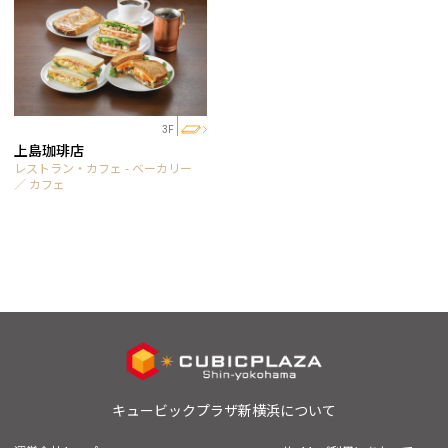
3F
上島珈琲店
レストラン・カフェ - ベーカリー
／ カフェ
キュービックプラザ新横浜について