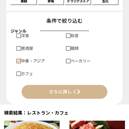
書籍
家電
ドラッグストア
生花
条件で絞り込む
ジャンル
洋食
和食
居酒屋
麺類
中華・アジア
ベーカリー
カフェ
さらに詳しく
検索結果：レストラン・カフェ