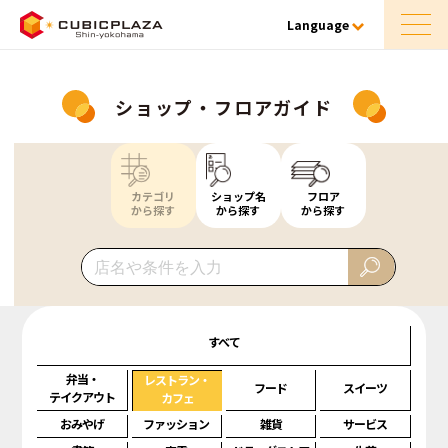
Language
ショップ・フロアガイド
カテゴリ
ショップ名
フロア
から探す
から探す
から探す
すべて
弁当・
レストラン・
フード
スイーツ
テイクアウト
カフェ
おみやげ
ファッション
雑貨
サービス