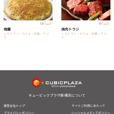
10F
9F
梅蘭
焼肉トラジ
レストラン・カフェ - 中華・アジ
レストラン・カフェ - 中華・アジ
ア
ア
キュービックプラザ新横浜について
運営会社トップ
サイトご利用にあたって
プライバシーポリシー
ソーシャルメディアポリシー