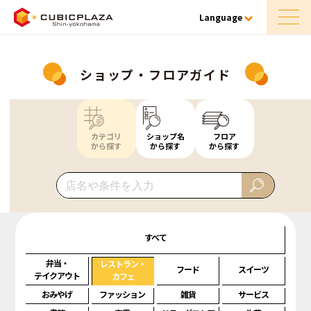
Language
ショップ・フロアガイド
カテゴリ
ショップ名
フロア
から探す
から探す
から探す
すべて
弁当・
レストラン・
フード
スイーツ
テイクアウト
カフェ
おみやげ
ファッション
雑貨
サービス