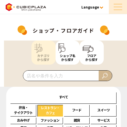
Language
ショップ・フロアガイド
カテゴリ
ショップ名
フロア
から探す
から探す
から探す
すべて
弁当・
レストラン・
フード
スイーツ
テイクアウト
カフェ
おみやげ
ファッション
雑貨
サービス