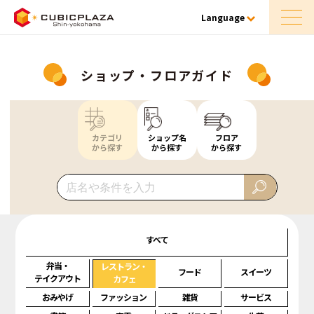
Language
ショップ・フロアガイド
カテゴリ
ショップ名
フロア
から探す
から探す
から探す
すべて
弁当・
レストラン・
フード
スイーツ
テイクアウト
カフェ
おみやげ
ファッション
雑貨
サービス