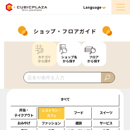
Language
ショップ・フロアガイド
カテゴリ
ショップ名
フロア
から探す
から探す
から探す
すべて
弁当・
レストラン・
フード
スイーツ
テイクアウト
カフェ
おみやげ
ファッション
雑貨
サービス