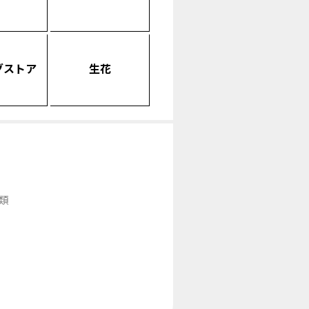
グストア
生花
類