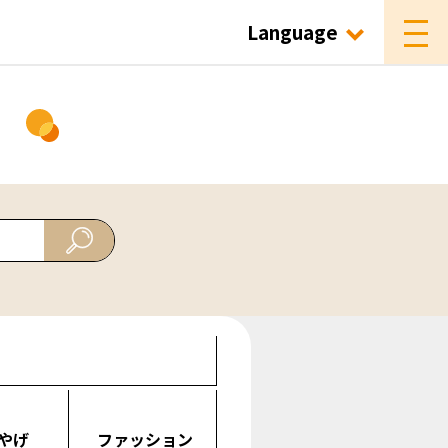
Language
ド
やげ
ファッション