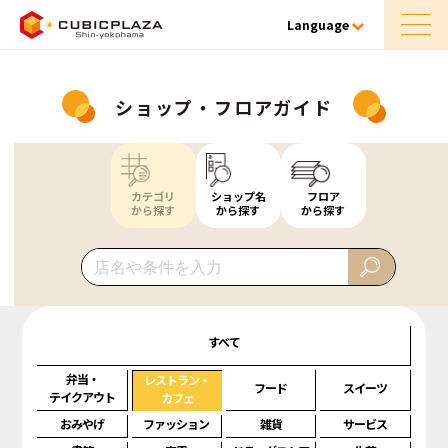
Language
ショップ・フロアガイド
カテゴリ
ショップ名
フロア
から探す
から探す
から探す
すべて
弁当・
レストラン・
フード
スイーツ
テイクアウト
カフェ
おみやげ
ファッション
雑貨
サービス