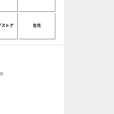
グストア
生花
類