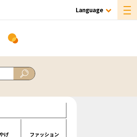
Language
ド
やげ
ファッション