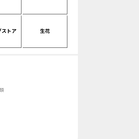
グストア
生花
類