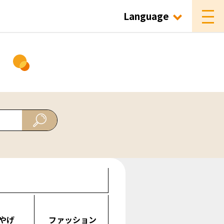
Language
ド
やげ
ファッション