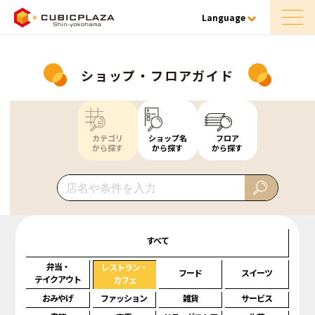
Language
ショップ・フロアガイド
カテゴリ
ショップ名
フロア
から探す
から探す
から探す
すべて
弁当・
レストラン・
フード
スイーツ
テイクアウト
カフェ
おみやげ
ファッション
雑貨
サービス