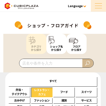
Language
ショップ・フロアガイド
カテゴリ
ショップ名
フロア
から探す
から探す
から探す
すべて
弁当・
レストラン・
フード
スイーツ
テイクアウト
カフェ
おみやげ
ファッション
雑貨
サービス