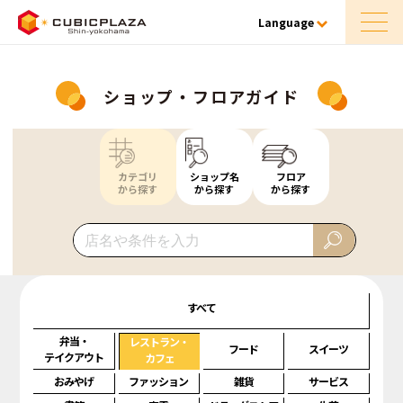
Language
ショップ・フロアガイド
カテゴリ
ショップ名
フロア
から探す
から探す
から探す
すべて
弁当・
レストラン・
フード
スイーツ
テイクアウト
カフェ
おみやげ
ファッション
雑貨
サービス