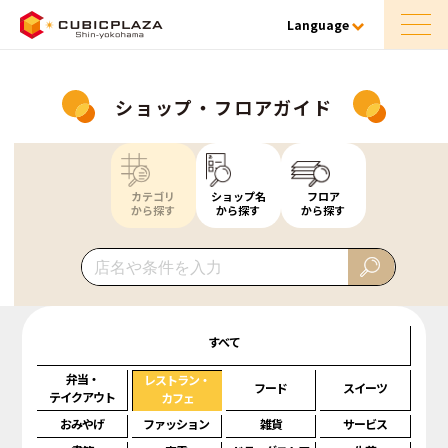
Language
ショップ・フロアガイド
カテゴリ
ショップ名
フロア
から探す
から探す
から探す
すべて
弁当・
レストラン・
フード
スイーツ
テイクアウト
カフェ
おみやげ
ファッション
雑貨
サービス