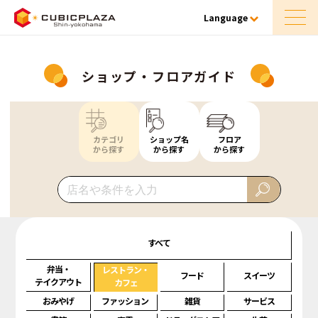
Language
ショップ・フロアガイド
カテゴリ
ショップ名
フロア
から探す
から探す
から探す
すべて
弁当・
レストラン・
フード
スイーツ
テイクアウト
カフェ
おみやげ
ファッション
雑貨
サービス