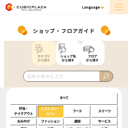
Language
ショップ・フロアガイド
カテゴリ
ショップ名
フロア
から探す
から探す
から探す
すべて
弁当・
レストラン・
フード
スイーツ
テイクアウト
カフェ
おみやげ
ファッション
雑貨
サービス