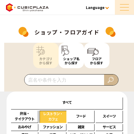
Language
ショップ・フロアガイド
カテゴリ
ショップ名
フロア
から探す
から探す
から探す
すべて
弁当・
レストラン・
フード
スイーツ
テイクアウト
カフェ
おみやげ
ファッション
雑貨
サービス