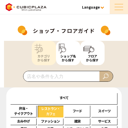
Language
ショップ・フロアガイド
カテゴリ
ショップ名
フロア
から探す
から探す
から探す
すべて
弁当・
レストラン・
フード
スイーツ
テイクアウト
カフェ
おみやげ
ファッション
雑貨
サービス