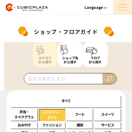
Language
ショップ・フロアガイド
カテゴリ
ショップ名
フロア
から探す
から探す
から探す
すべて
弁当・
レストラン・
フード
スイーツ
テイクアウト
カフェ
おみやげ
ファッション
雑貨
サービス