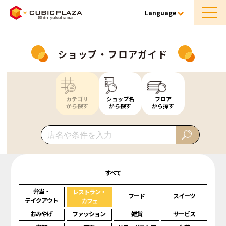
Language
ショップ・フロアガイド
カテゴリ
ショップ名
フロア
から探す
から探す
から探す
すべて
弁当・
レストラン・
フード
スイーツ
テイクアウト
カフェ
おみやげ
ファッション
雑貨
サービス