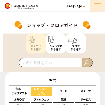
Language
ショップ・フロアガイド
カテゴリ
ショップ名
フロア
から探す
から探す
から探す
すべて
弁当・
レストラン・
フード
スイーツ
テイクアウト
カフェ
おみやげ
ファッション
雑貨
サービス