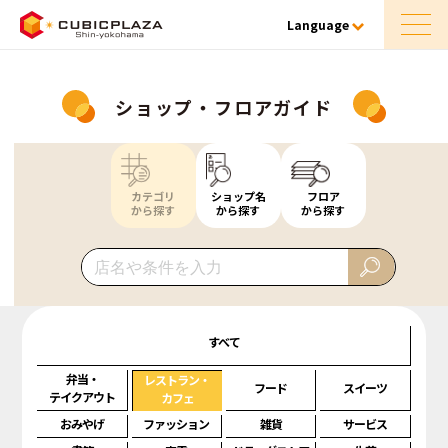
Language
ショップ・フロアガイド
カテゴリ
ショップ名
フロア
から探す
から探す
から探す
すべて
弁当・
レストラン・
フード
スイーツ
テイクアウト
カフェ
おみやげ
ファッション
雑貨
サービス