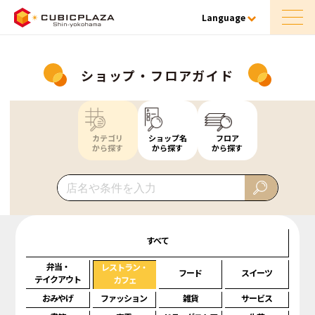
Language
ショップ・フロアガイド
カテゴリ
ショップ名
フロア
から探す
から探す
から探す
すべて
弁当・
レストラン・
フード
スイーツ
テイクアウト
カフェ
おみやげ
ファッション
雑貨
サービス