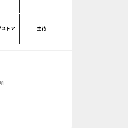
グストア
生花
類