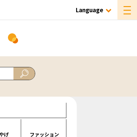
Language
ド
やげ
ファッション